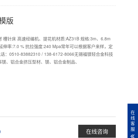
模版
槽针床 高速经编机、提花机材质:AZ31B 规格:3m、6.8m
a 延伸率:7.0 % 抗拉强度:240 Mpa常年可以根据客户来样，定
510-83882310 / 138-6172-8066无锡福镁轻合金科技
事镁、铝合金挤压型材、镁、铝合金制品、
在
线
客
服
在线咨询
0