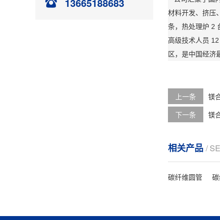
13665188683
材料开发、挤压、
条，热处理炉 2 
高级技术人员 1
区，是中国经济
上一条
镁
下一条
镁
相关产品
/ S
碳纤维圆管
碳