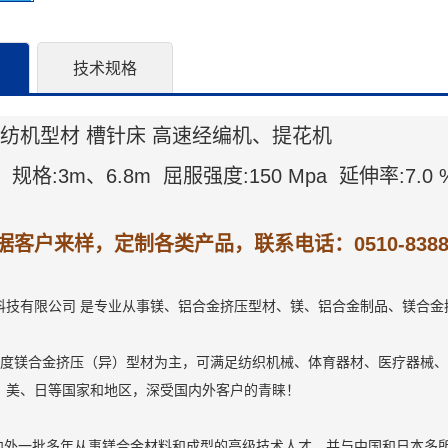
技术规格
 纺机型材 槽针床 高速经编机、提花机
B 规格:3m、6.8m 屈服强度:150 Mpa 延伸率:7.0 
户来样，定制各类产品，联系电话：0510-83882310 /
科技有限公司 是专业从事镁、铝合金挤压型材、镁、铝合金制品、镁合
镁合金挤压（异）型材为主，可满足纺织机械、体育器材、医疗器械、 3C
、美、日等国家和地区，深受国内外客户的青睐！
外一批多年从事镁合金材料和成型的高级技术人才，并与中国和日本多所