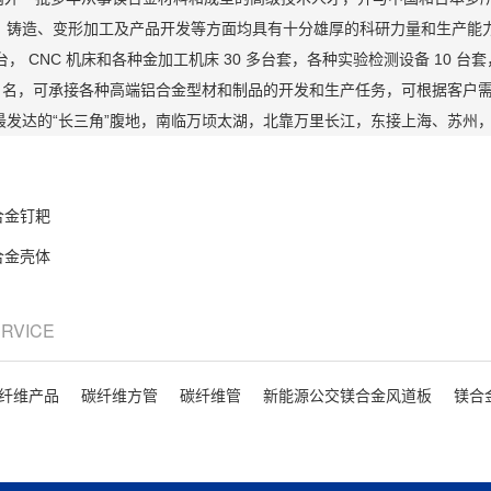
铸造、变形加工及产品开发等方面均具有十分雄厚的科研力量和生产能力，公司拥
台， CNC 机床和各种金加工机床 30 多台套，各种实验检测设备 10 台套
2 名，可承接各种高端铝合金型材和制品的开发和生产任务，可根据客户需
最发达的“长三角”腹地，南临万顷太湖，北靠万里长江，东接上海、苏州
合金钉耙
合金壳体
ERVICE
纤维产品
碳纤维方管
碳纤维管
新能源公交镁合金风道板
镁合