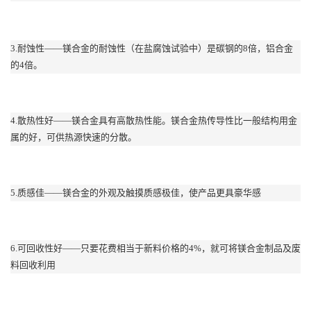
3.耐蚀性——镁合金的耐蚀性（在盐腐蚀试验中）是碳钢的8倍，铝合金
的4倍。
4.散热性好——镁合金具有高散热性能。镁合金热传导性比一般结构用金
属的好，可供热源快速的分散。
5.质感佳——镁合金的外观及触摸质感极佳，使产品更具豪华感
6.可回收性好——只要花费相当于新料价格的4%，就可将镁合金制品及废
料回收利用